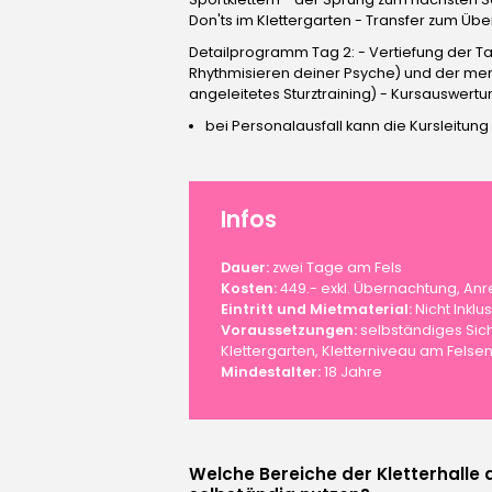
Don'ts im Klettergarten - Transfer zum Üb
Detailprogramm Tag 2: - Vertiefung der Takti
Rhythmisieren deiner Psyche) und der ment
angeleitetes Sturztraining) - Kursauswertu
bei Personalausfall kann die Kursleitung
Infos
Dauer:
zwei Tage am Fels
Kosten:
449.- exkl. Übernachtung, Anre
Eintritt und Mietmaterial:
Nicht Inklu
Voraussetzungen:
selbständiges Sich
Klettergarten, Kletterniveau am Felsen
Mindestalter:
18 Jahre
Welche Bereiche der Kletterhalle 