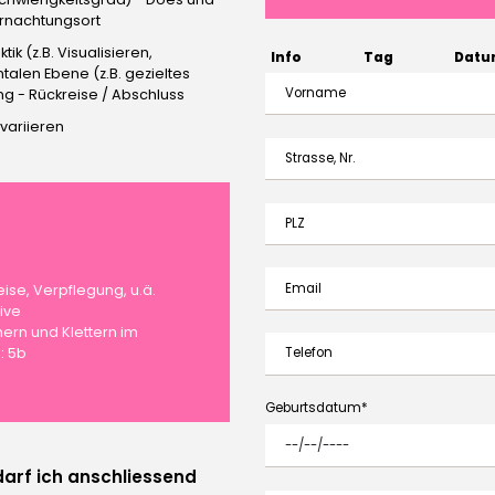
ernachtungsort
k (z.B. Visualisieren,
Info
Tag
Datu
alen Ebene (z.B. gezieltes
Vorname
ng - Rückreise / Abschluss
 variieren
Strasse, Nr.
PLZ
Email
ise, Verpflegung, u.ä.
sive
ern und Klettern im
Telefon
: 5b
Geburtsdatum
darf ich anschliessend