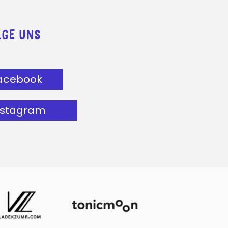
LGE UNS
acebook
nstagram