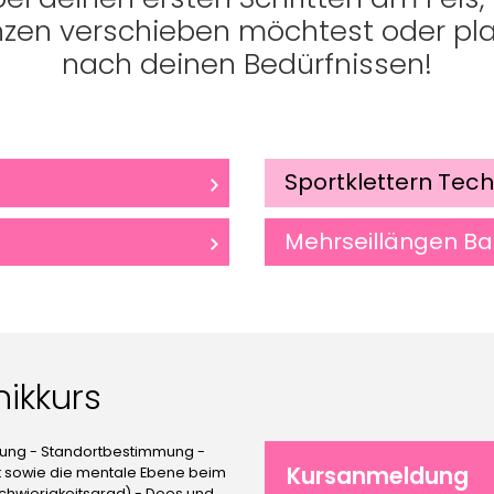
zen verschieben möchtest oder pl
nach deinen Bedürfnissen!
Sportklettern Tech
Mehrseillängen Ba
nikkurs
sung - Standortbestimmung -
Kursanmeldung
tik sowie die mentale Ebene beim
chwierigkeitsgrad) - Does und