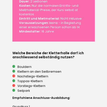
Dauer:
2 Lektionen
Kosten:
Nur die normalen Eintritts- und
Mietmaterial-Preise, der Kurs selbst ist
kostenlos.
Eintritt und Mietmaterial:
Nicht Inklusive
Voraussetzungen:
keine - in Begleitung
einer erwachsenen Person schon ab 14
Mindestalter:
16 Jahre
Welche Bereiche der Kletterhalle darf ich
anschliessend selbständig nutzen?
Bouldern
Klettern an den Seilbremsen
Nachstiegs-Klettern
Toppas-Klettern
Vorstiegs-Klettern
Seilpark
Empfohlene Anschluss-Ausbildung:
Grundkurs 1