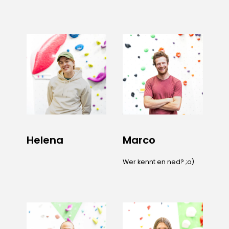
Helena
Marco
Wer kennt en ned? ;o)