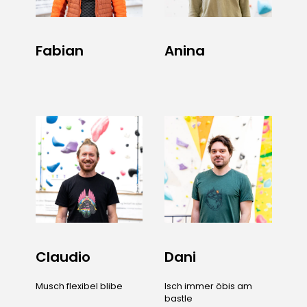
Fabian
Anina
Claudio
Dani
Musch flexibel blibe
Isch immer öbis am
bastle