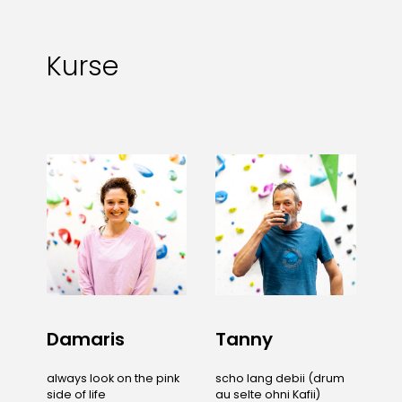
Kurse
Damaris
Tanny
always look on the pink
scho lang debii (drum
side of life
au selte ohni Kafii)