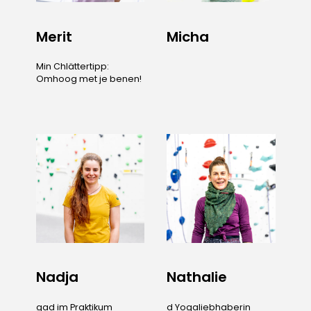
Merit
Micha
Min Chlättertipp:
Omhoog met je benen!
Nadja
Nathalie
gad im Praktikum
d Yogaliebhaberin