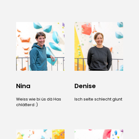
Nina
Denise
Weiss wie bi üs dä Has
Isch selte schlecht glunt
chlätterd :)